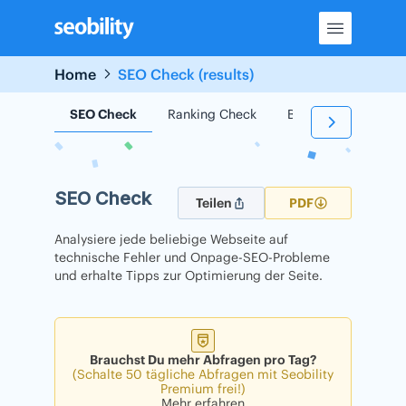
Skip
to
content
Home
SEO Check (results)
SEO Check
Ranking Check
Backlink Check
SEO Check
Teilen
PDF
Analysiere jede beliebige Webseite auf
technische Fehler und Onpage-SEO-Probleme
und erhalte Tipps zur Optimierung der Seite.
Brauchst Du mehr Abfragen pro Tag?
(Schalte 50 tägliche Abfragen mit Seobility
Premium frei!)
Mehr erfahren