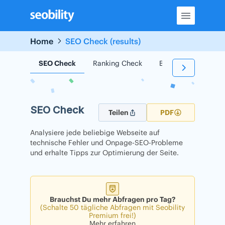
Skip
to
content
Home
SEO Check (results)
SEO Check
Ranking Check
Backlink Check
SEO Check
Teilen
PDF
Analysiere jede beliebige Webseite auf
technische Fehler und Onpage-SEO-Probleme
und erhalte Tipps zur Optimierung der Seite.
Brauchst Du mehr Abfragen pro Tag?
(Schalte 50 tägliche Abfragen mit Seobility
Premium frei!)
Mehr erfahren