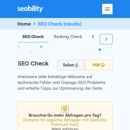
Skip
to
content
Home
SEO Check (results)
SEO Check
Ranking Check
Backlink Check
SEO Check
Teilen
PDF
Analysiere jede beliebige Webseite auf
technische Fehler und Onpage-SEO-Probleme
und erhalte Tipps zur Optimierung der Seite.
Brauchst Du mehr Abfragen pro Tag?
(Schalte 50 tägliche Abfragen mit Seobility
Premium frei!)
Mehr erfahren