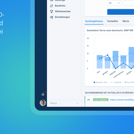
O-
nd
ei