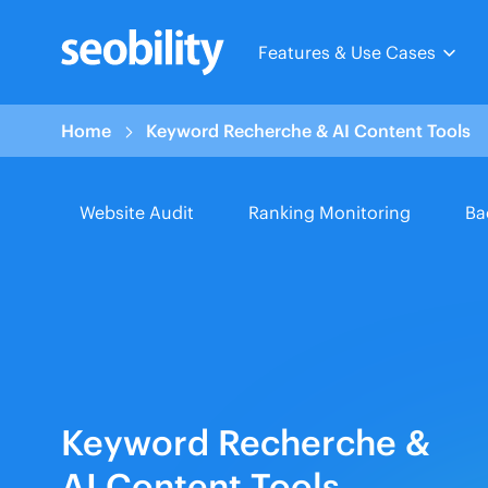
Skip
to
Features & Use Cases
content
Home
Keyword Recherche & AI Content Tools
Website Audit
Ranking Monitoring
Ba
Keyword Recherche &
AI Content Tools