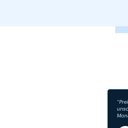
“Pre
unsc
Mona