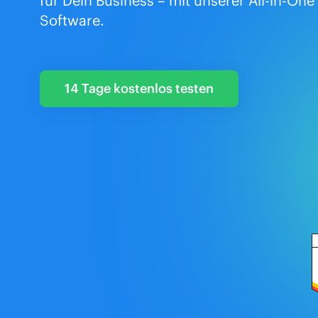
für Dein Business – mit unserer All-in-On
Software.
14 Tage kostenlos testen