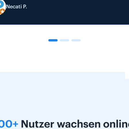
Necati P.
00+
Nutzer wachsen online