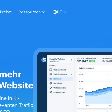
Preise
Ressourcen
DE
 mehr
 Website
ne in KI-
evanten Traffic