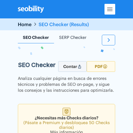
Skip
to
content
Home
SEO Checker (Results)
SEO Checker
SERP Checker
Backlink Checker
SEO Checker
Contar
PDF
Analiza cualquier página en busca de errores
técnicos y problemas de SEO on-page, y sigue
los consejos y las instrucciones para optimizarla.
¿Necesitas más Checks diarios?
(Pásate a Premium y desbloquea 50 Checks
diarios)
Más información