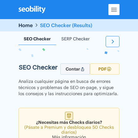
Skip
to
content
Home
SEO Checker (Results)
SEO Checker
SERP Checker
Backlink Checker
SEO Checker
Contar
PDF
Analiza cualquier página en busca de errores
técnicos y problemas de SEO on-page, y sigue
los consejos y las instrucciones para optimizarla.
¿Necesitas más Checks diarios?
(Pásate a Premium y desbloquea 50 Checks
diarios)
Más información