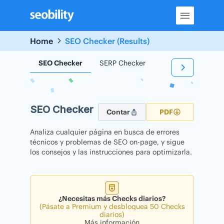
Skip
to
content
Home
SEO Checker (Results)
SEO Checker
SERP Checker
Backlink Checker
SEO Checker
Contar
PDF
Analiza cualquier página en busca de errores
técnicos y problemas de SEO on-page, y sigue
los consejos y las instrucciones para optimizarla.
¿Necesitas más Checks diarios?
(Pásate a Premium y desbloquea 50 Checks
diarios)
Más información