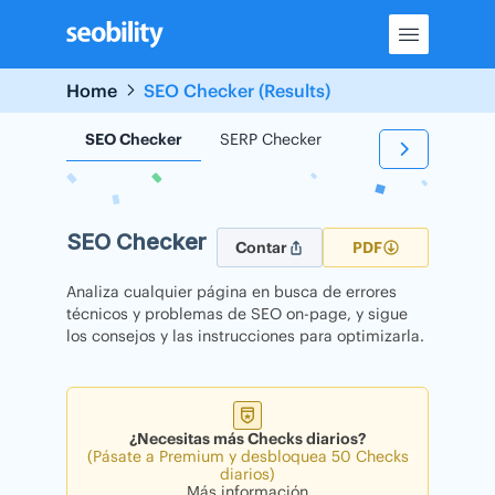
Skip
to
content
Home
SEO Checker (Results)
SEO Checker
SERP Checker
Backlink Checker
SEO Checker
Contar
PDF
Analiza cualquier página en busca de errores
técnicos y problemas de SEO on-page, y sigue
los consejos y las instrucciones para optimizarla.
¿Necesitas más Checks diarios?
(Pásate a Premium y desbloquea 50 Checks
diarios)
Más información