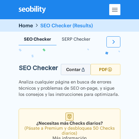
Skip
to
content
Home
SEO Checker (Results)
SEO Checker
SERP Checker
Backlink Checker
SEO Checker
Contar
PDF
Analiza cualquier página en busca de errores
técnicos y problemas de SEO on-page, y sigue
los consejos y las instrucciones para optimizarla.
¿Necesitas más Checks diarios?
(Pásate a Premium y desbloquea 50 Checks
diarios)
Más información