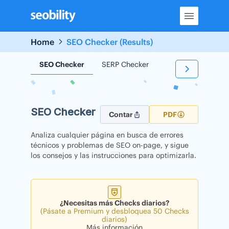
Skip
to
content
Home
SEO Checker (Results)
SEO Checker
SERP Checker
Backlink Checker
SEO Checker
Contar
PDF
Analiza cualquier página en busca de errores
técnicos y problemas de SEO on-page, y sigue
los consejos y las instrucciones para optimizarla.
¿Necesitas más Checks diarios?
(Pásate a Premium y desbloquea 50 Checks
diarios)
Más información