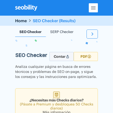
Skip
to
content
Home
SEO Checker (Results)
SEO Checker
SERP Checker
Backlink Checker
SEO Checker
Contar
PDF
Analiza cualquier página en busca de errores
técnicos y problemas de SEO on-page, y sigue
los consejos y las instrucciones para optimizarla.
¿Necesitas más Checks diarios?
(Pásate a Premium y desbloquea 50 Checks
diarios)
Más información