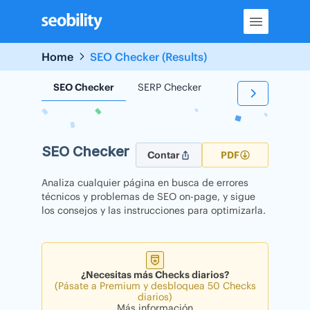
Skip
to
content
Home
SEO Checker (Results)
SEO Checker
SERP Checker
Backlink Checker
SEO Checker
Contar
PDF
Analiza cualquier página en busca de errores
técnicos y problemas de SEO on-page, y sigue
los consejos y las instrucciones para optimizarla.
¿Necesitas más Checks diarios?
(Pásate a Premium y desbloquea 50 Checks
diarios)
Más información