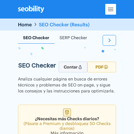
Skip
to
content
Home
SEO Checker (Results)
SEO Checker
SERP Checker
Backlink Checker
SEO Checker
Contar
PDF
Analiza cualquier página en busca de errores
técnicos y problemas de SEO on-page, y sigue
los consejos y las instrucciones para optimizarla.
¿Necesitas más Checks diarios?
(Pásate a Premium y desbloquea 50 Checks
diarios)
Más información