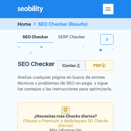
Skip
to
content
Home
SEO Checker (Results)
SEO Checker
SERP Checker
Backlink Checker
SEO Checker
Contar
PDF
Analiza cualquier página en busca de errores
técnicos y problemas de SEO on-page, y sigue
los consejos y las instrucciones para optimizarla.
¿Necesitas más Checks diarios?
(Pásate a Premium y desbloquea 50 Checks
diarios)
Más información