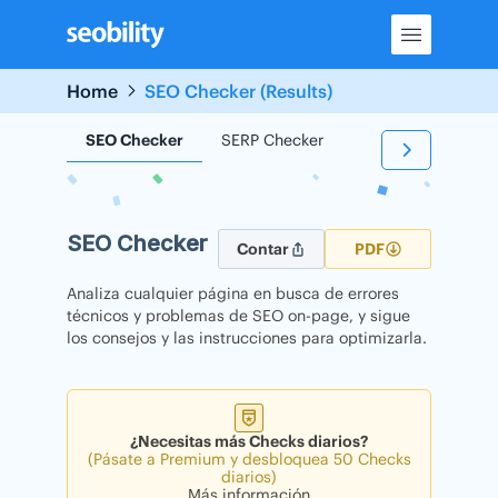
Skip
to
content
Home
SEO Checker (Results)
SEO Checker
SERP Checker
Backlink Checker
SEO Checker
Contar
PDF
Analiza cualquier página en busca de errores
técnicos y problemas de SEO on-page, y sigue
los consejos y las instrucciones para optimizarla.
¿Necesitas más Checks diarios?
(Pásate a Premium y desbloquea 50 Checks
diarios)
Más información