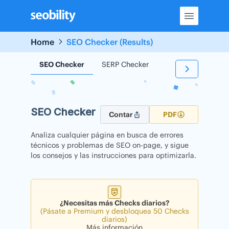
Skip
to
content
Home
SEO Checker (Results)
SEO Checker
SERP Checker
Backlink Checker
SEO Checker
Contar
PDF
Analiza cualquier página en busca de errores
técnicos y problemas de SEO on-page, y sigue
los consejos y las instrucciones para optimizarla.
¿Necesitas más Checks diarios?
(Pásate a Premium y desbloquea 50 Checks
diarios)
Más información