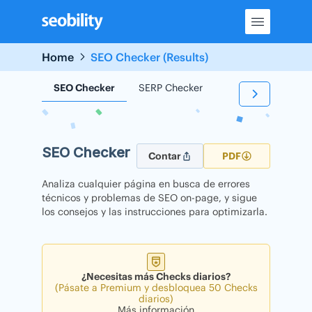
Skip
to
content
Home
SEO Checker (Results)
SEO Checker
SERP Checker
Backlink Checker
SEO Checker
Contar
PDF
Analiza cualquier página en busca de errores
técnicos y problemas de SEO on-page, y sigue
los consejos y las instrucciones para optimizarla.
¿Necesitas más Checks diarios?
(Pásate a Premium y desbloquea 50 Checks
diarios)
Más información