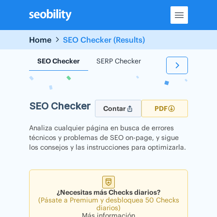
Skip
to
content
Home
SEO Checker (Results)
SEO Checker
SERP Checker
Backlink Checker
SEO Checker
Contar
PDF
Analiza cualquier página en busca de errores
técnicos y problemas de SEO on-page, y sigue
los consejos y las instrucciones para optimizarla.
¿Necesitas más Checks diarios?
(Pásate a Premium y desbloquea 50 Checks
diarios)
Más información