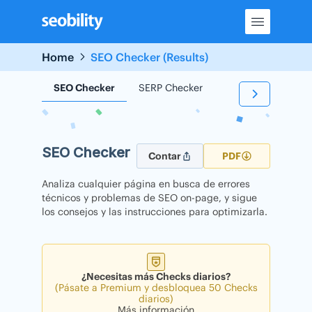
Skip
to
content
Home
SEO Checker (Results)
SEO Checker
SERP Checker
Backlink Checker
SEO Checker
Contar
PDF
Analiza cualquier página en busca de errores
técnicos y problemas de SEO on-page, y sigue
los consejos y las instrucciones para optimizarla.
¿Necesitas más Checks diarios?
(Pásate a Premium y desbloquea 50 Checks
diarios)
Más información