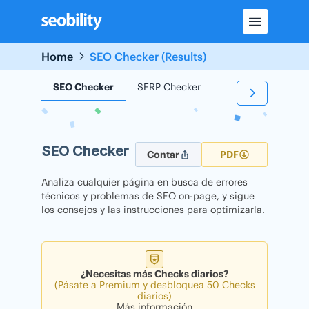
Skip
to
content
Home
SEO Checker (Results)
SEO Checker
SERP Checker
Backlink Checker
SEO Checker
Contar
PDF
Analiza cualquier página en busca de errores
técnicos y problemas de SEO on-page, y sigue
los consejos y las instrucciones para optimizarla.
¿Necesitas más Checks diarios?
(Pásate a Premium y desbloquea 50 Checks
diarios)
Más información