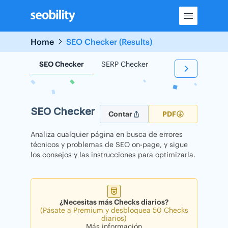
Skip
to
content
Home
SEO Checker (Results)
SEO Checker
SERP Checker
Backlink Checker
SEO Checker
Contar
PDF
Analiza cualquier página en busca de errores
técnicos y problemas de SEO on-page, y sigue
los consejos y las instrucciones para optimizarla.
¿Necesitas más Checks diarios?
(Pásate a Premium y desbloquea 50 Checks
diarios)
Más información