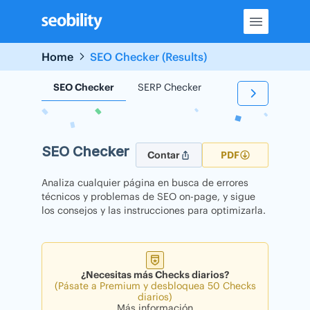
Skip
to
content
Home
SEO Checker (Results)
SEO Checker
SERP Checker
Backlink Checker
SEO Checker
Contar
PDF
Analiza cualquier página en busca de errores
técnicos y problemas de SEO on-page, y sigue
los consejos y las instrucciones para optimizarla.
¿Necesitas más Checks diarios?
(Pásate a Premium y desbloquea 50 Checks
diarios)
Más información