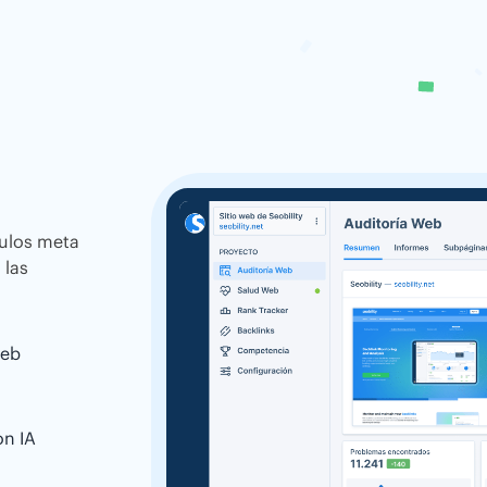
tulos meta
 las
web
on IA