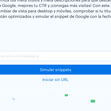
miza tus meta títulos y meta descripciones para que desta
e Google, mejores tu CTR y ¡consigas más visitas! Con este
biar de vista para desktop y móviles, comprobar si tu títu
stán optimizados y simular el snippet de Google con la fech
Simular snippets
Iniciar sin URL