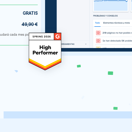
GRATIS
49,90 €
nudará cada mes por