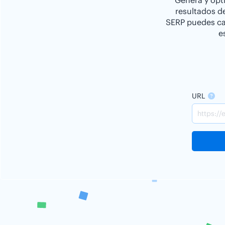
Genera y opti
resultados d
SERP puedes cam
e
URL