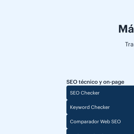
Má
Tra
SEO técnico y on-page
SEO Checker
Keyword Checker
Comparador Web SEO