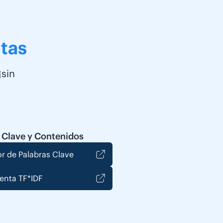
tas
¡sin
 Clave y Contenidos
r de Palabras Clave
enta TF*IDF