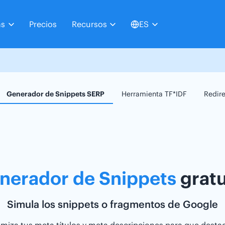
as
Precios
Recursos
ES
Generador de Snippets SERP
Herramienta TF*IDF
Redir
nerador de Snippets
gratu
Simula los snippets o fragmentos de Google