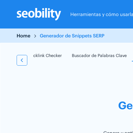
Skip
to
Herramientas y cómo usarl
content
Home
Generador de Snippets SERP
 Checker
Backlink Checker
Buscador de Palabras Clave
Ge