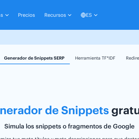
as
Precios
Recursos
ES
Generador de Snippets SERP
Herramienta TF*IDF
Redir
nerador de Snippets
gratu
Simula los snippets o fragmentos de Google