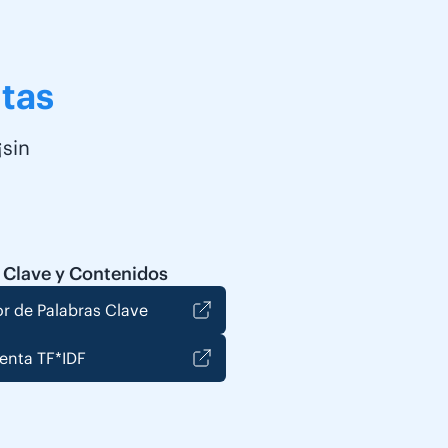
tas
¡sin
 Clave y Contenidos
r de Palabras Clave
enta TF*IDF