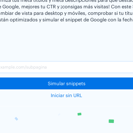
miza tus meta títulos y meta descripciones para que desta
e Google, mejores tu CTR y ¡consigas más visitas! Con este
biar de vista para desktop y móviles, comprobar si tu títu
stán optimizados y simular el snippet de Google con la fech
Simular snippets
Iniciar sin URL