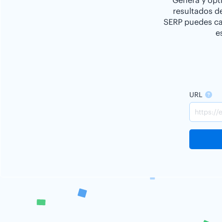
Genera y opti
resultados d
SERP puedes cam
e
URL