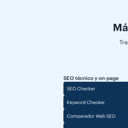
Má
Tra
SEO técnico y on-page
SEO Checker
Keyword Checker
Comparador Web SEO