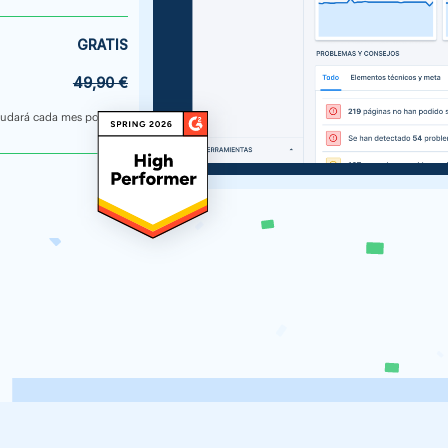
GRATIS
49,90 €
nudará cada mes por