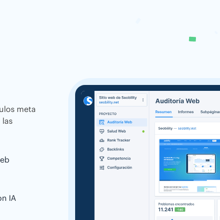
tulos meta
 las
web
on IA