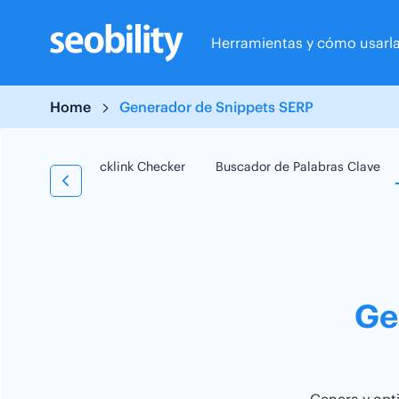
Skip
to
Herramientas y cómo usarl
content
Home
Generador de Snippets SERP
 Checker
Backlink Checker
Buscador de Palabras Clave
Ge