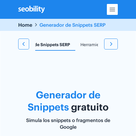
Skip
to
content
Home
Generador de Snippets SERP
e
Generador de Snippets SERP
Herramienta TF*IDF
Re
Generador de
Snippets
gratuito
Simula los snippets o fragmentos de
Google