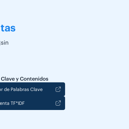
tas
¡sin
 Clave y Contenidos
r de Palabras Clave
enta TF*IDF