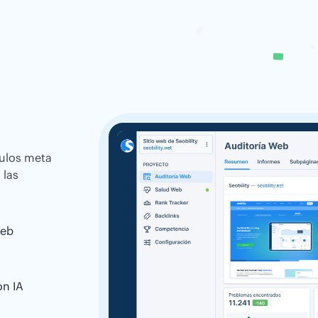
tulos meta
 las
web
on IA