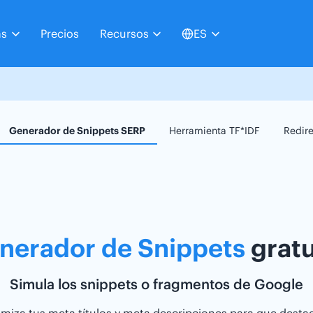
as
Precios
Recursos
ES
Generador de Snippets SERP
Herramienta TF*IDF
Redir
nerador de Snippets
gratu
Simula los snippets o fragmentos de Google