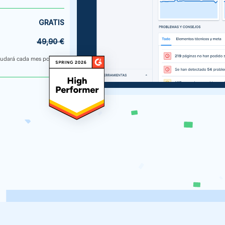
GRATIS
49,90 €
nudará cada mes por