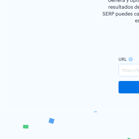
Genera y opti
resultados d
SERP puedes cam
e
URL