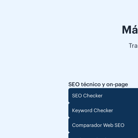
Má
Tra
SEO técnico y on-page
SEO Checker
Keyword Checker
Comparador Web SEO