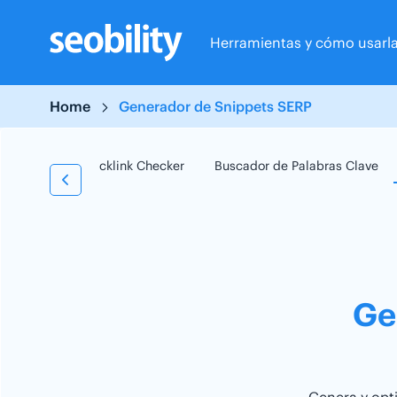
Skip
to
Herramientas y cómo usarl
content
Home
Generador de Snippets SERP
 Checker
Backlink Checker
Buscador de Palabras Clave
Ge