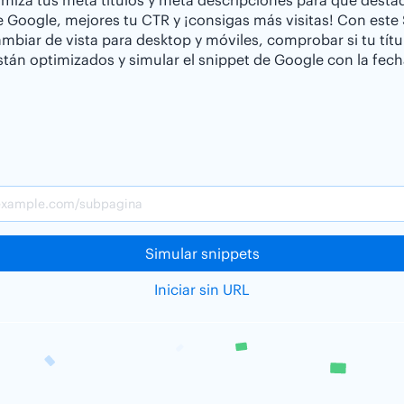
miza tus meta títulos y meta descripciones para que desta
e Google, mejores tu CTR y ¡consigas más visitas! Con este
biar de vista para desktop y móviles, comprobar si tu títu
stán optimizados y simular el snippet de Google con la fech
Simular snippets
Iniciar sin URL