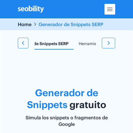
Skip
to
content
Home
Generador de Snippets SERP
e
Generador de Snippets SERP
Herramienta TF*IDF
Re
Generador de
Snippets
gratuito
Simula los snippets o fragmentos de
Google