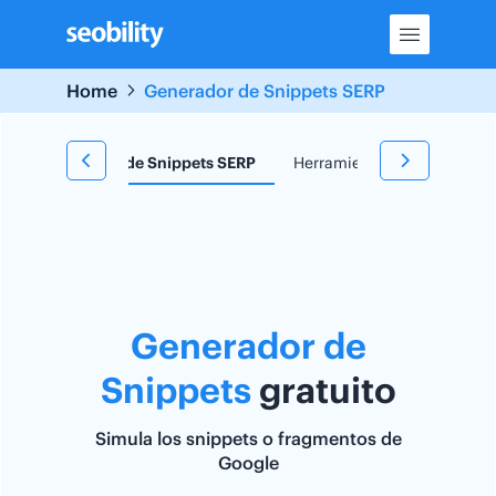
Skip
to
content
Home
Generador de Snippets SERP
e
Generador de Snippets SERP
Herramienta TF*IDF
Re
Generador de
Snippets
gratuito
Simula los snippets o fragmentos de
Google