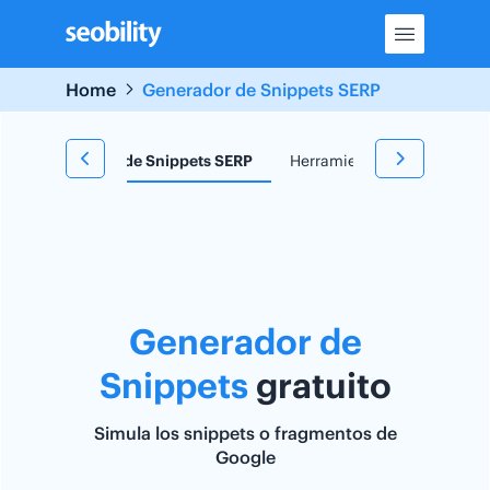
Skip
to
content
Home
Generador de Snippets SERP
e
Generador de Snippets SERP
Herramienta TF*IDF
Re
Generador de
Snippets
gratuito
Simula los snippets o fragmentos de
Google