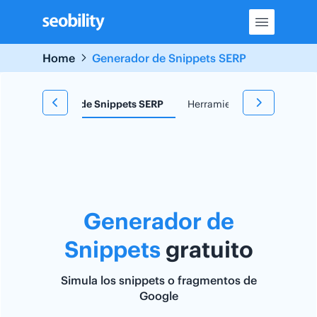
Skip
to
content
Home
Generador de Snippets SERP
e
Generador de Snippets SERP
Herramienta TF*IDF
Re
Generador de
Snippets
gratuito
Simula los snippets o fragmentos de
Google