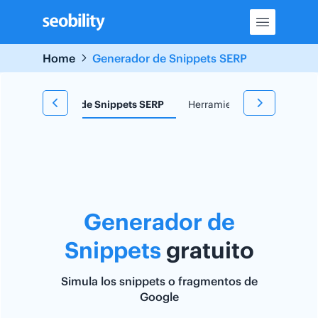
Skip
to
content
Home
Generador de Snippets SERP
e
Generador de Snippets SERP
Herramienta TF*IDF
Re
Generador de
Snippets
gratuito
Simula los snippets o fragmentos de
Google