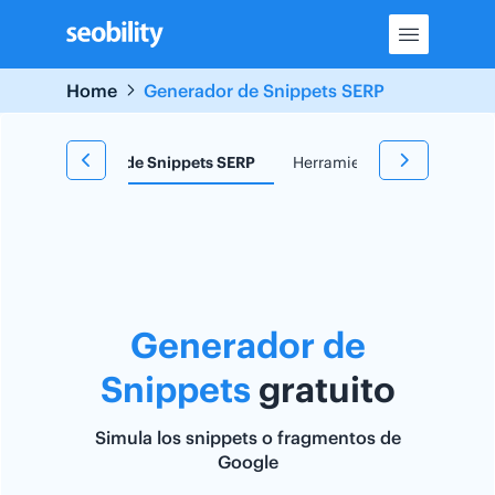
Skip
to
content
Home
Generador de Snippets SERP
e
Generador de Snippets SERP
Herramienta TF*IDF
Re
Generador de
Snippets
gratuito
Simula los snippets o fragmentos de
Google