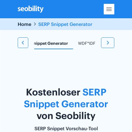
Skip
to
content
Home
SERP Snippet Generator
 Tool
SERP Snippet Generator
WDF*IDF Tool
Redirect
Kostenloser
SERP
Snippet Generator
von Seobility
SERP Snippet Vorschau-Tool