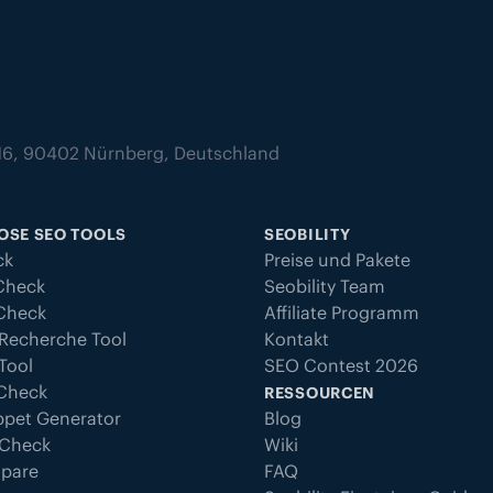
z 16, 90402 Nürnberg, Deutschland
OSE SEO TOOLS
SEOBILITY
ck
Preise und Pakete
Check
Seobility Team
 Check
Affiliate Programm
Recherche Tool
Kontakt
Tool
SEO Contest 2026
 Check
RESSOURCEN
ppet Generator
Blog
 Check
Wiki
pare
FAQ