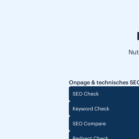
Nut
Onpage & technisches SE
SEO Check
Keyword Check
SEO Compare
Redirect Check