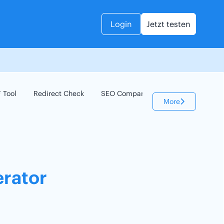
Login
Jetzt testen
 Tool
Redirect Check
SEO Compare
Keyword Check
More
rator