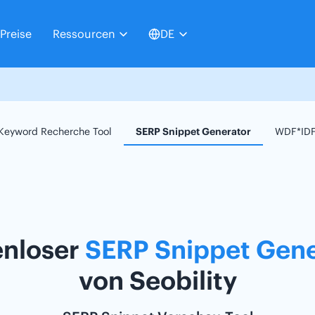
Preise
Ressourcen
DE
Keyword Recherche Tool
SERP Snippet Generator
WDF*IDF
enloser
SERP Snippet Gene
von Seobility