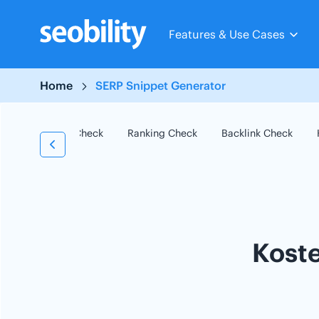
Skip
to
Features & Use Cases
content
Home
SERP Snippet Generator
SEO Check
Ranking Check
Backlink Check
Kost