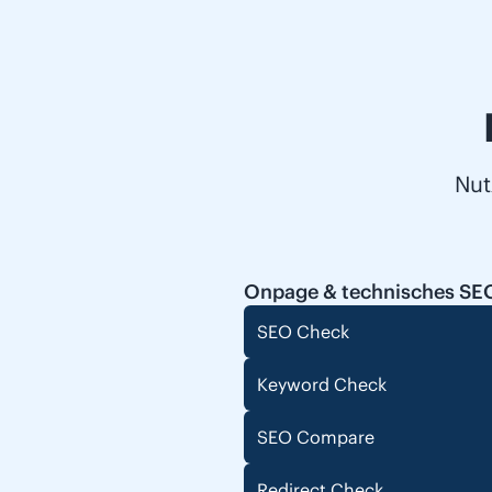
Nut
Onpage & technisches SE
SEO Check
Keyword Check
SEO Compare
Redirect Check