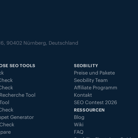
z 16, 90402 Nürnberg, Deutschland
OSE SEO TOOLS
SEOBILITY
ck
Preise und Pakete
Check
Seobility Team
 Check
Affiliate Programm
Recherche Tool
Kontakt
Tool
SEO Contest 2026
 Check
RESSOURCEN
ppet Generator
Blog
 Check
Wiki
pare
FAQ