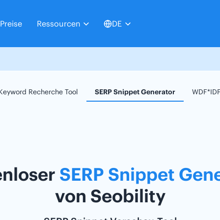
Preise
Ressourcen
DE
Keyword Recherche Tool
SERP Snippet Generator
WDF*IDF
enloser
SERP Snippet Gene
von Seobility