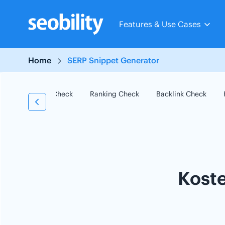
Skip
to
Features & Use Cases
content
Home
SERP Snippet Generator
SEO Check
Ranking Check
Backlink Check
Kost