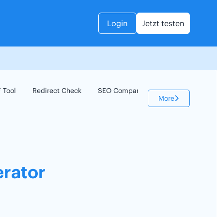
Login
Jetzt testen
 Tool
Redirect Check
SEO Compare
Keyword Check
More
rator