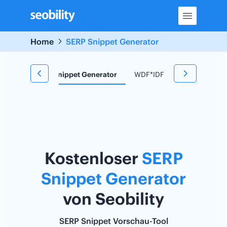
Skip
to
content
Home
SERP Snippet Generator
 Tool
SERP Snippet Generator
WDF*IDF Tool
Redirect
Kostenloser
SERP
Snippet Generator
von Seobility
SERP Snippet Vorschau-Tool