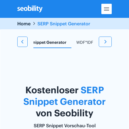
Skip
to
content
Home
SERP Snippet Generator
 Tool
SERP Snippet Generator
WDF*IDF Tool
Redirect
Kostenloser
SERP
Snippet Generator
von Seobility
SERP Snippet Vorschau-Tool