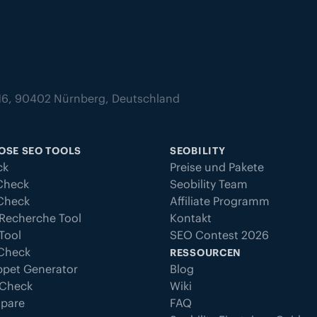
z 16, 90402 Nürnberg, Deutschland
OSE SEO TOOLS
SEOBILITY
ck
Preise und Pakete
Check
Seobility Team
 Check
Affiliate Programm
Recherche Tool
Kontakt
Tool
SEO Contest 2026
 Check
RESSOURCEN
ppet Generator
Blog
 Check
Wiki
pare
FAQ