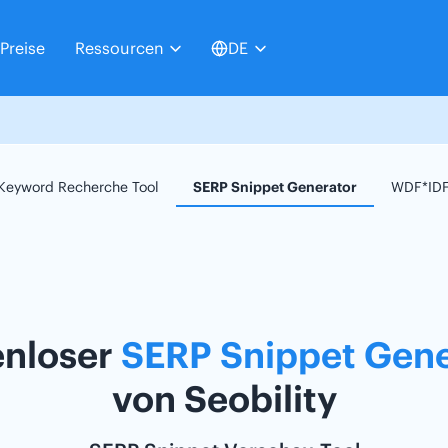
Preise
Ressourcen
DE
Keyword Recherche Tool
SERP Snippet Generator
WDF*IDF
enloser
SERP Snippet Gene
von Seobility