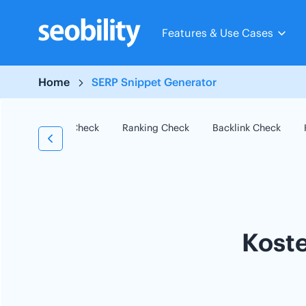
Skip
to
Features & Use Cases
content
Home
SERP Snippet Generator
SEO Check
Ranking Check
Backlink Check
Kost