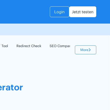
Login
Jetzt testen
 Tool
Redirect Check
SEO Compare
Keyword Check
More
rator