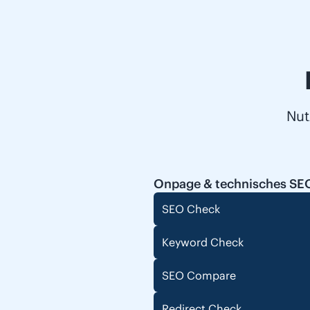
Nut
Onpage & technisches SE
SEO Check
Keyword Check
SEO Compare
Redirect Check