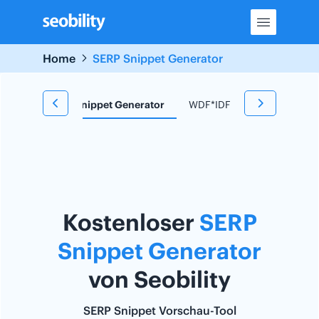
Skip
to
content
Home
SERP Snippet Generator
 Tool
SERP Snippet Generator
WDF*IDF Tool
Redirect
Kostenloser
SERP
Snippet Generator
von Seobility
SERP Snippet Vorschau-Tool