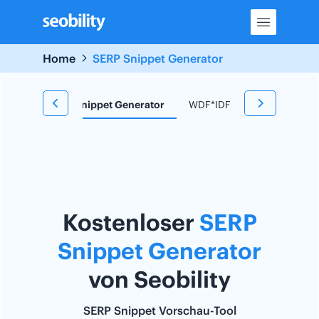
Skip
to
content
Home
SERP Snippet Generator
 Tool
SERP Snippet Generator
WDF*IDF Tool
Redirect
Kostenloser
SERP
Snippet Generator
von Seobility
SERP Snippet Vorschau-Tool