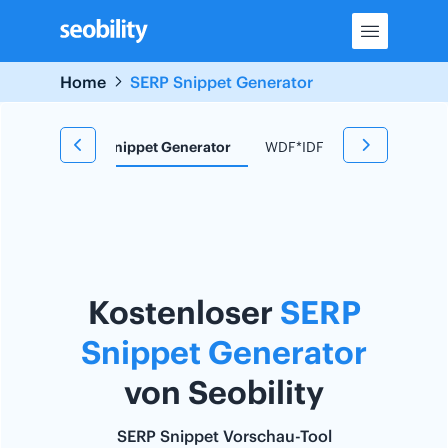
Skip
to
content
Home
SERP Snippet Generator
 Tool
SERP Snippet Generator
WDF*IDF Tool
Redirect
Kostenloser
SERP
Snippet Generator
von Seobility
SERP Snippet Vorschau-Tool