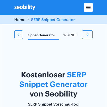
Skip
to
content
Home
SERP Snippet Generator
 Tool
SERP Snippet Generator
WDF*IDF Tool
Redirect
Kostenloser
SERP
Snippet Generator
von Seobility
SERP Snippet Vorschau-Tool