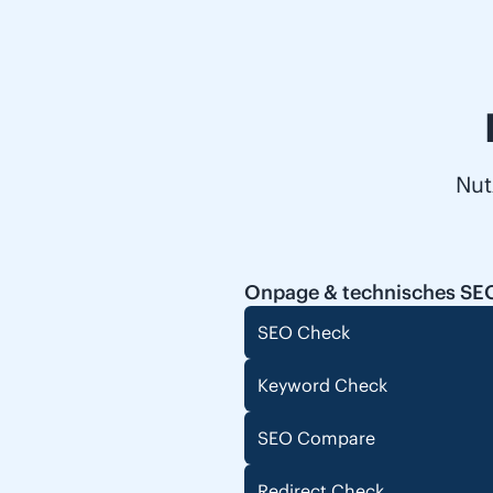
Nut
Onpage & technisches SE
SEO Check
Keyword Check
SEO Compare
Redirect Check