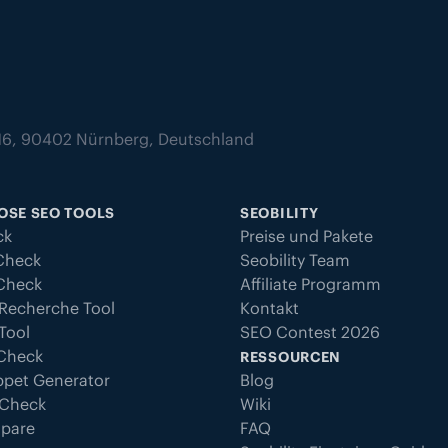
z 16, 90402 Nürnberg, Deutschland
OSE SEO TOOLS
SEOBILITY
ck
Preise und Pakete
Check
Seobility Team
 Check
Affiliate Programm
Recherche Tool
Kontakt
Tool
SEO Contest 2026
 Check
RESSOURCEN
ppet Generator
Blog
 Check
Wiki
pare
FAQ