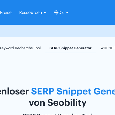
Preise
Ressourcen
DE
Keyword Recherche Tool
SERP Snippet Generator
WDF*IDF
enloser
SERP Snippet Gene
von Seobility