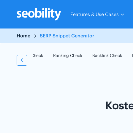
Skip
to
Features & Use Cases
content
Home
SERP Snippet Generator
SEO Check
Ranking Check
Backlink Check
Kost