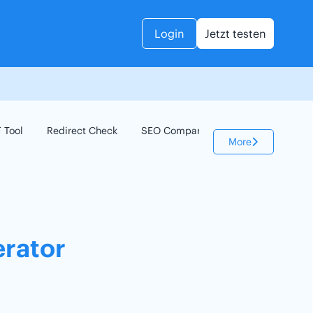
Login
Jetzt testen
 Tool
Redirect Check
SEO Compare
Keyword Check
More
rator