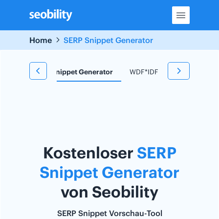
Skip
to
content
Home
SERP Snippet Generator
 Tool
SERP Snippet Generator
WDF*IDF Tool
Redirect
Kostenloser
SERP
Snippet Generator
von Seobility
SERP Snippet Vorschau-Tool