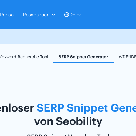
Preise
Ressourcen
DE
Keyword Recherche Tool
SERP Snippet Generator
WDF*IDF
enloser
SERP Snippet Gene
von Seobility