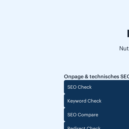
Nut
Onpage & technisches SE
SEO Check
Keyword Check
SEO Compare
Redirect Check