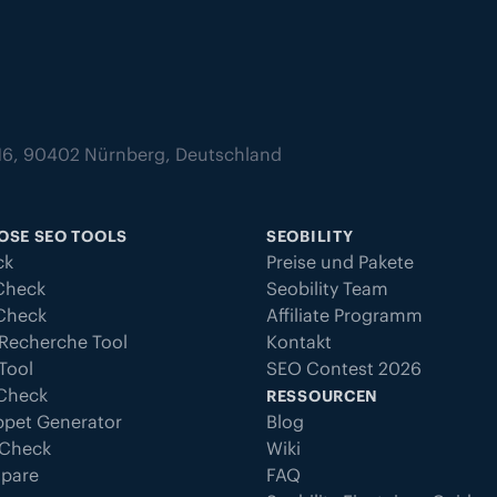
z 16, 90402 Nürnberg, Deutschland
OSE SEO TOOLS
SEOBILITY
ck
Preise und Pakete
Check
Seobility Team
 Check
Affiliate Programm
Recherche Tool
Kontakt
Tool
SEO Contest 2026
 Check
RESSOURCEN
ppet Generator
Blog
 Check
Wiki
pare
FAQ