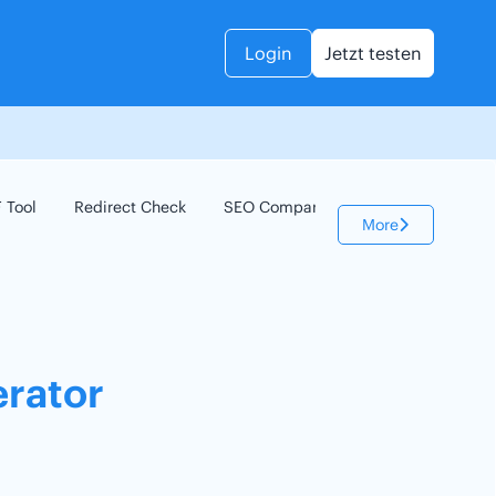
Login
Jetzt testen
 Tool
Redirect Check
SEO Compare
Keyword Check
More
rator