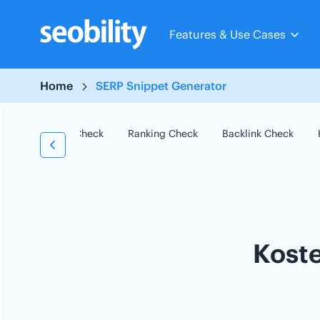
Skip
to
Features & Use Cases
content
Home
SERP Snippet Generator
SEO Check
Ranking Check
Backlink Check
Kost