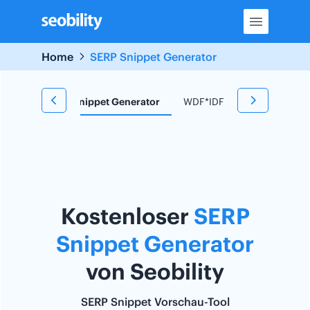
Skip
to
content
Home
SERP Snippet Generator
 Tool
SERP Snippet Generator
WDF*IDF Tool
Redirect
Kostenloser
SERP
Snippet Generator
von Seobility
SERP Snippet Vorschau-Tool