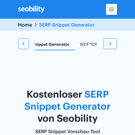
Skip
to
content
Home
SERP Snippet Generator
 Tool
SERP Snippet Generator
WDF*IDF Tool
Redirect
Kostenloser
SERP
Snippet Generator
von Seobility
SERP Snippet Vorschau-Tool