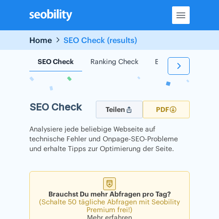
Skip
to
content
Home
SEO Check (results)
SEO Check
Ranking Check
Backlink Check
SEO Check
Teilen
PDF
Analysiere jede beliebige Webseite auf
technische Fehler und Onpage-SEO-Probleme
und erhalte Tipps zur Optimierung der Seite.
Brauchst Du mehr Abfragen pro Tag?
(Schalte 50 tägliche Abfragen mit Seobility
Premium frei!)
Mehr erfahren