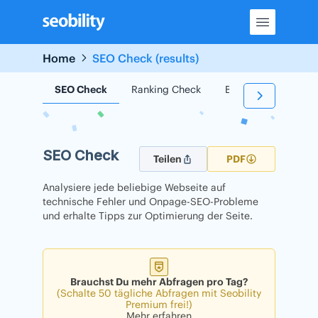
Skip
to
content
Home
SEO Check (results)
SEO Check
Ranking Check
Backlink Check
SEO Check
Teilen
PDF
Analysiere jede beliebige Webseite auf
technische Fehler und Onpage-SEO-Probleme
und erhalte Tipps zur Optimierung der Seite.
Brauchst Du mehr Abfragen pro Tag?
(Schalte 50 tägliche Abfragen mit Seobility
Premium frei!)
Mehr erfahren